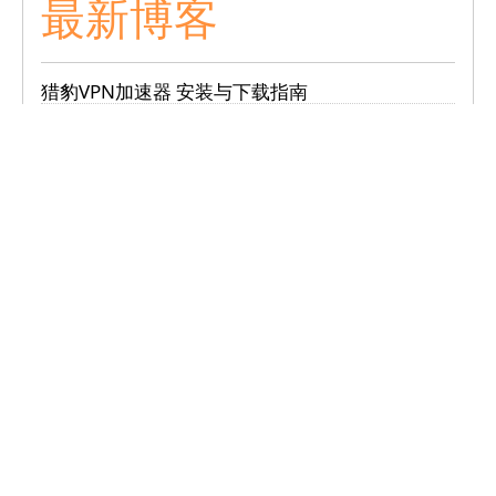
最新博客
猎豹VPN加速器 安装与下载指南
猎豹VPN加速器 破解版的安全性如何？风险评估
及替代选择。
猎豹VPN加速器官方网站入口及使用指南：安全下
载及最新功能介绍
VPN在移动网络上是否有效？
热门话题
VPN在移动网络上是否有效？